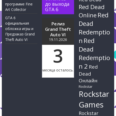
до выхода
программе Fine
Red Dead
GTA 6
Art Collector
Red
Online
GTA 6
Dead
официальная
Релиз
обложка игры и
Grand Theft
Redemptio
Предзаказ Grand
Auto VI
n
Red
Theft Auto VI
19.11.2026
3
Dead
Redemptio
n 2
Red
месяца осталось.
Dead
Онлайн
Rockstar
Rockstar
Games
Rockstar