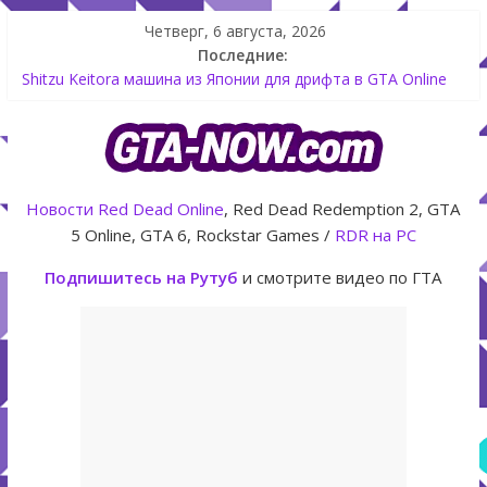
Четверг, 6 августа, 2026
Последние:
Shitzu Keitora машина из Японии для дрифта в GTA Online
The Kortz Center Heist — новое ограбление появится в
GTA Online уже 14 июля
GTA Online: Rockstar запускает программу Fine Art Collector
с наградами
Летнее обновление для GTA 5 Online The Kortz Center Heist
Новости
Red Dead Online
, Red Dead Redemption 2, GTA
Как создать аккаунт Rockstar Games Social Club инструкция
5 Online, GTA 6, Rockstar Games /
RDR на PC
Подпишитесь на Рутуб
и смотрите видео по ГТА