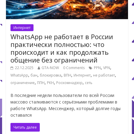
Интернет
WhatsApp не работает в России
практически полностью: что
происходит и как продолжать
общение без ограничений
,
,
22.12.2025
GTA-NOW
0 Comments
PPN
VPN
,
,
,
,
,
,
WhatsApp
бан
блокировка
ВПН
Интернет
не работает
,
,
,
,
ограничение
ППН
РКН
Роскомнадзор
сеть
В последние недели пользователи по всей России
массово сталкиваются с серьёзными проблемами в
работе WhatsApp. Мессенджер, который долгие годы
оставался
Читать далее