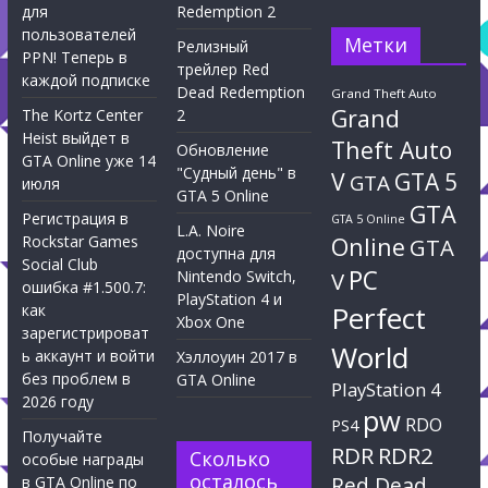
для
Redemption 2
пользователей
Метки
Релизный
PPN! Теперь в
трейлер Red
каждой подписке
Dead Redemption
Grand Theft Auto
Grand
The Kortz Center
2
Heist выйдет в
Theft Auto
Обновление
GTA Online уже 14
"Судный день" в
V
GTA 5
GTA
июля
GTA 5 Online
GTA
Регистрация в
GTA 5 Online
L.A. Noire
Rockstar Games
Online
GTA
доступна для
Social Club
PC
Nintendo Switch,
V
ошибка #1.500.7:
PlayStation 4 и
Perfect
как
Xbox One
зарегистрироват
World
ь аккаунт и войти
Хэллоуин 2017 в
без проблем в
GTA Online
PlayStation 4
2026 году
pw
RDO
PS4
Получайте
RDR
RDR2
Сколько
особые награды
осталось
Red Dead
в GTA Online по