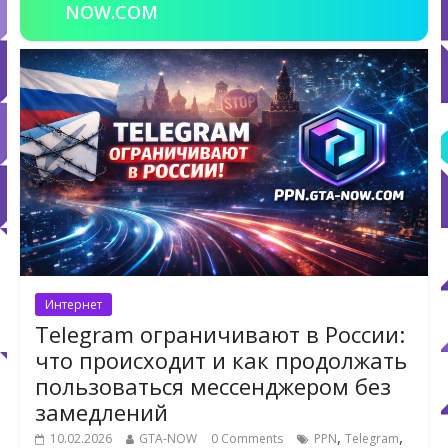
NOW.COM
Интернет
Telegram ограничивают в России:
что происходит и как продолжать
пользоваться мессенджером без
замедлений
,
,
10.02.2026
GTA-NOW
0 Comments
PPN
Telegram