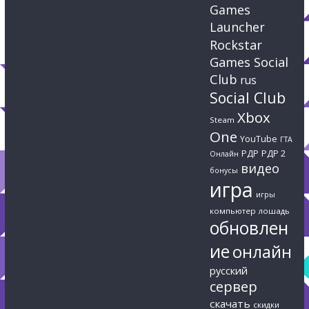
Games
Launcher
Rockstar
Games Social
Club
rus
Social Club
Xbox
Steam
One
YouTube
ГТА
РДР
РДР 2
Онлайн
видео
бонусы
игра
игры
компьютер
лошадь
обновлен
ие
онлайн
русский
сервер
скачать
скидки