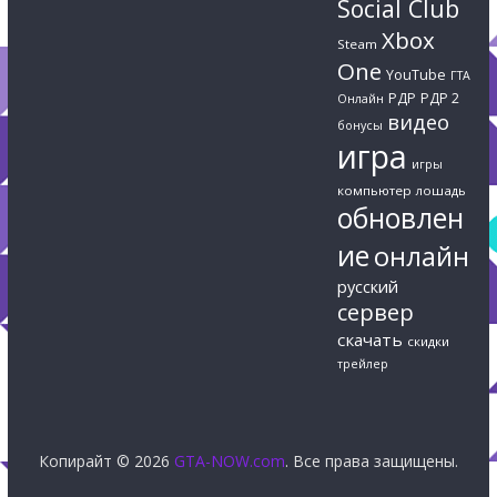
Social Club
Xbox
Steam
One
YouTube
ГТА
РДР
РДР 2
Онлайн
видео
бонусы
игра
игры
компьютер
лошадь
обновлен
ие
онлайн
русский
сервер
скачать
скидки
трейлер
Копирайт © 2026
GTA-NOW.com
. Все права защищены.