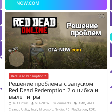
NOW.COM
Red Dead Redemption 2
Решение проблемы с запуском
Red Dead Redemption 2 ошибка и
вылет игры
,
16.11.2020
GTA-NOW
0 Comments
AMD
AMD
,
,
,
,
,
,
,
Cleanup Utility
Intel
Microsoft
Nvidia
PC
PlayStation
RDR