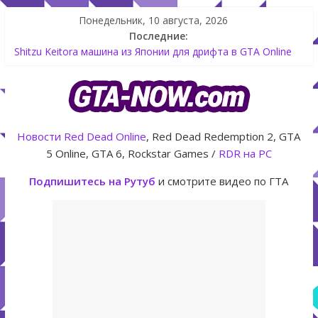
Понедельник, 10 августа, 2026
Последние:
Как создать аккаунт Rockstar Games Social Club инструкция
Shitzu Keitora машина из Японии для дрифта в GTA Online
The Kortz Center Heist — новое ограбление появится в
GTA Online уже 14 июля
GTA Online: Rockstar запускает программу Fine Art Collector
с наградами
Летнее обновление для GTA 5 Online The Kortz Center Heist
Новости
Red Dead Online
, Red Dead Redemption 2, GTA
5 Online, GTA 6, Rockstar Games /
RDR на PC
Подпишитесь на Рутуб
и смотрите видео по ГТА