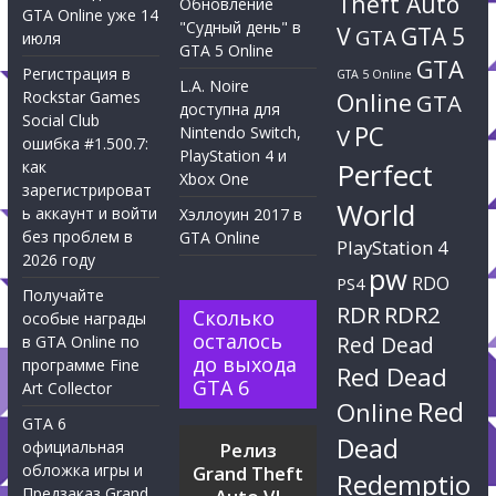
Theft Auto
Обновление
GTA Online уже 14
"Судный день" в
V
GTA 5
GTA
июля
GTA 5 Online
GTA
Регистрация в
GTA 5 Online
L.A. Noire
Rockstar Games
Online
GTA
доступна для
Social Club
PC
Nintendo Switch,
V
ошибка #1.500.7:
PlayStation 4 и
Perfect
как
Xbox One
зарегистрироват
World
ь аккаунт и войти
Хэллоуин 2017 в
без проблем в
GTA Online
PlayStation 4
2026 году
pw
RDO
PS4
Получайте
RDR
RDR2
Сколько
особые награды
осталось
Red Dead
в GTA Online по
до выхода
программе Fine
Red Dead
GTA 6
Art Collector
Red
Online
GTA 6
Dead
официальная
Релиз
обложка игры и
Grand Theft
Redemptio
Предзаказ Grand