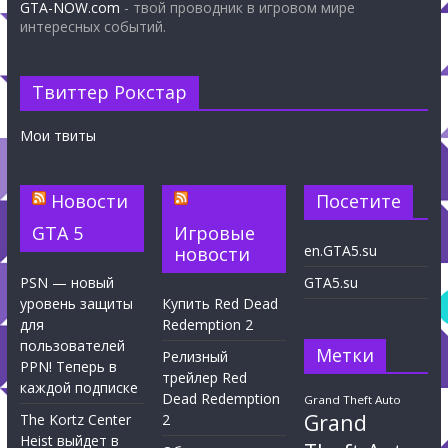
GTA-NOW.com
- твой проводник в игровом мире
интересных событий.
Твиттер Рокстар
Мои твиты
Новости
Посетите
GTA 5
Игровые
en.GTA5.su
новости
PSN — новый
GTA5.su
уровень защиты
Купить Red Dead
для
Redemption 2
пользователей
Метки
Релизный
PPN! Теперь в
трейлер Red
каждой подписке
Dead Redemption
Grand Theft Auto
Grand
The Kortz Center
2
Heist выйдет в