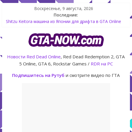
Воскресенье, 9 августа, 2026
Последние:
Shitzu Keitora машина из Японии для дрифта в GTA Online
The Kortz Center Heist — новое ограбление появится в
GTA Online уже 14 июля
GTA Online: Rockstar запускает программу Fine Art Collector
с наградами
Летнее обновление для GTA 5 Online The Kortz Center Heist
Новости
Red Dead Online
, Red Dead Redemption 2, GTA
Как создать аккаунт Rockstar Games Social Club инструкция
5 Online, GTA 6, Rockstar Games /
RDR на PC
Подпишитесь на Рутуб
и смотрите видео по ГТА