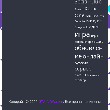
Social Club
Xbox
Steam
One
YouTube
ГТА
РДР
РДР 2
Онлайн
видео
бонусы
игра
игры
компьютер
лошадь
обновлен
ие
онлайн
русский
сервер
скачать
скидки
трейлер
Копирайт © 2026
GTA-NOW.com
. Все права защищены.