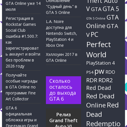
Theft Auto
Обновление
GTA Online уже 14
"Судный день" в
V
GTA 5
GTA
июля
GTA 5 Online
GTA
Регистрация в
GTA 5 Online
L.A. Noire
Rockstar Games
Online
GTA
доступна для
Social Club
PC
Nintendo Switch,
V
ошибка #1.500.7:
PlayStation 4 и
Perfect
как
Xbox One
зарегистрироват
World
ь аккаунт и войти
Хэллоуин 2017 в
без проблем в
GTA Online
PlayStation 4
2026 году
pw
RDO
PS4
Получайте
RDR
RDR2
Сколько
особые награды
осталось
Red Dead
в GTA Online по
до выхода
программе Fine
Red Dead
GTA 6
Art Collector
Red
Online
GTA 6
Dead
официальная
Релиз
обложка игры и
Grand Theft
Redemptio
Предзаказ Grand
Auto VI