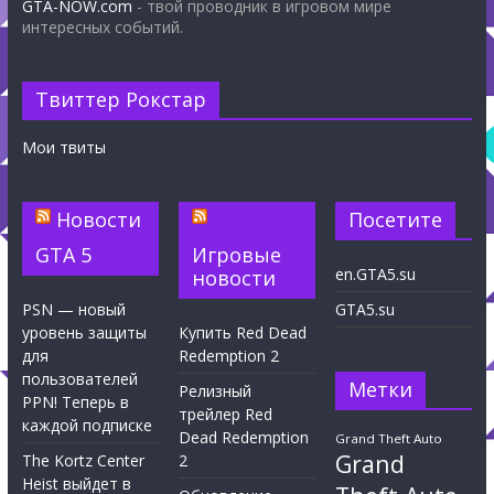
GTA-NOW.com
- твой проводник в игровом мире
интересных событий.
Твиттер Рокстар
Мои твиты
Новости
Посетите
GTA 5
Игровые
en.GTA5.su
новости
PSN — новый
GTA5.su
уровень защиты
Купить Red Dead
для
Redemption 2
пользователей
Метки
Релизный
PPN! Теперь в
трейлер Red
каждой подписке
Dead Redemption
Grand Theft Auto
Grand
The Kortz Center
2
Heist выйдет в