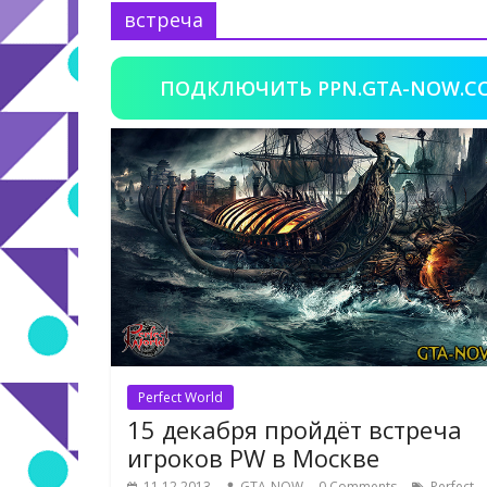
встреча
ПОДКЛЮЧИТЬ PPN.GTA-NOW.C
Perfect World
15 декабря пройдёт встреча
игроков PW в Москве
11.12.2013
GTA-NOW
0 Comments
Perfect