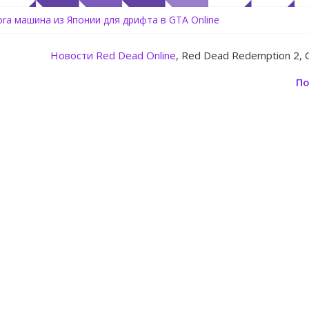
ь аккаунт Rockstar Games Social Club инструкция
tora машина из Японии для дрифта в GTA Online
Center Heist — новое ограбление появится в GTA Online уже 14 
: Rockstar запускает программу Fine Art Collector с наградами
Новости
Red Dead Online
, Red Dead Redemption 2, 
овление для GTA 5 Online The Kortz Center Heist
По