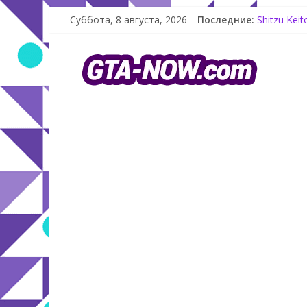
Как создат
Суббота, 8 августа, 2026
Последние:
Shitzu Kei
The Kortz 
GTA Online
Летнее обн