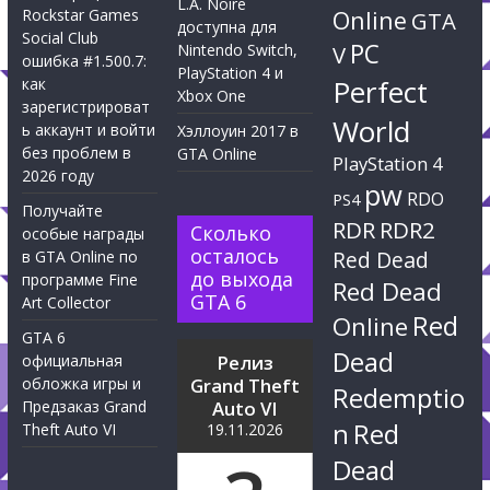
L.A. Noire
Rockstar Games
Online
GTA
доступна для
Social Club
PC
Nintendo Switch,
V
ошибка #1.500.7:
PlayStation 4 и
Perfect
как
Xbox One
зарегистрироват
World
ь аккаунт и войти
Хэллоуин 2017 в
без проблем в
GTA Online
PlayStation 4
2026 году
pw
RDO
PS4
Получайте
RDR
RDR2
Сколько
особые награды
осталось
Red Dead
в GTA Online по
до выхода
программе Fine
Red Dead
GTA 6
Art Collector
Red
Online
GTA 6
Dead
официальная
Релиз
обложка игры и
Grand Theft
Redemptio
Предзаказ Grand
Auto VI
n
Red
Theft Auto VI
19.11.2026
Dead