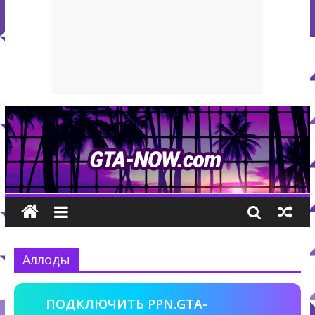
Аллоды
ПОДКЛЮЧИТЬ PPN.GTA-