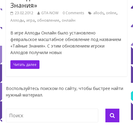
Знания»
,
,
23.02.2012
GTA-NOW
0 Comments
allods
online
,
,
,
Аллоды
игра
обновление
онлайн
В игре Аллоды Онлайн было установлено
февральское масштабное обновление под названием
«Тайные Знания». С этим обновлением игроки
Аллодов получили новых
Читать далее
Воспользуйтесь поиском по сайту, чтобы быстрее найти
нужный материал.