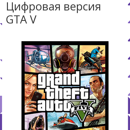
Цифровая версия
GTA V