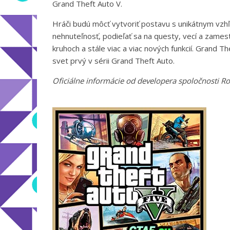
Grand Theft Auto V.
Hráči budú môcť vytvoriť postavu s unikátnym vzhľ
nehnuteľnosť, podieľať sa na questy, vecí a zames
kruhoch a stále viac a viac nových funkcií. Grand 
svet prvý v sérii Grand Theft Auto.
Oficiálne informácie od developera spoločnosti R