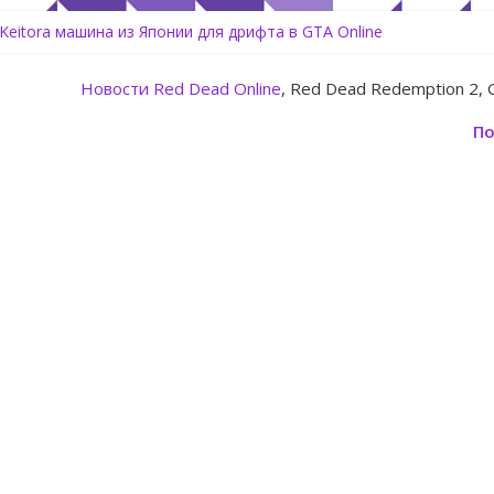
 Keitora машина из Японии для дрифта в GTA Online
rtz Center Heist — новое ограбление появится в GTA Online уже
line: Rockstar запускает программу Fine Art Collector с наградами
Новости
Red Dead Online
, Red Dead Redemption 2, 
 обновление для GTA 5 Online The Kortz Center Heist
здать аккаунт Rockstar Games Social Club инструкция
По