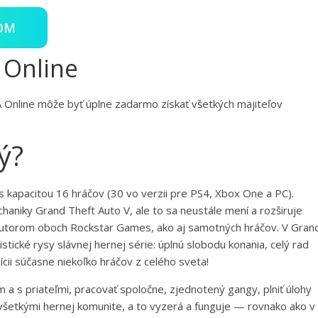
OM
 Online
Online môže byť úplne zadarmo získať všetkých majiteľov
ý?
kapacitou 16 hráčov (30 vo verzii pre PS4, Xbox One a PC).
aniky Grand Theft Auto V, ale to sa neustále mení a rozširuje
ch autorom oboch Rockstar Games, ako aj samotných hráčov. V Gran
stické rysy slávnej hernej série: úplnú slobodu konania, celý rad
zícii súčasne niekoľko hráčov z celého sveta!
a s priateľmi, pracovať spoločne, zjednotený gangy, plniť úlohy
 všetkými hernej komunite, a to vyzerá a funguje — rovnako ako v