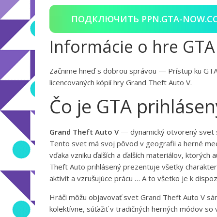
ПОДКЛЮЧИТЬ PPN.GTA-NOW.C
Informácie o hre GTA
Začnime hneď s dobrou správou — Prístup ku GTA 
licencovaných kópií hry Grand Theft Auto V.
Čo je GTA prihlásen
Grand Theft Auto V
— dynamický otvorený svet s 
Tento svet má svoj pôvod v geografii a herné mech
vďaka vzniku ďalších a ďalších materiálov, ktorý
Theft Auto prihlásený prezentuje všetky charakteri
aktivít a vzrušujúce prácu … A to všetko je k dispo
Hráči môžu objavovať svet Grand Theft Auto V sám 
kolektívne, súťažiť v tradičných herných módov so