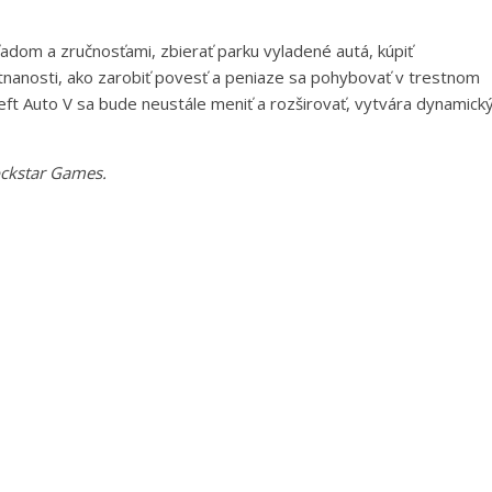
adom a zručnosťami, zbierať parku vyladené autá, kúpiť
tnanosti, ako zarobiť povesť a peniaze sa pohybovať v trestnom
Theft Auto V sa bude neustále meniť a rozširovať, vytvára dynamick
ockstar Games.