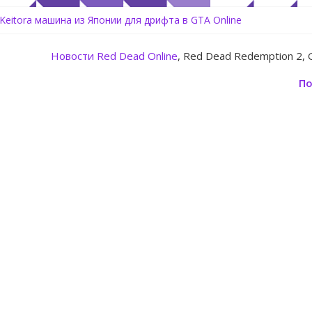
 Keitora машина из Японии для дрифта в GTA Online
rtz Center Heist — новое ограбление появится в GTA Online уже
line: Rockstar запускает программу Fine Art Collector с наградами
Новости
Red Dead Online
, Red Dead Redemption 2, 
 обновление для GTA 5 Online The Kortz Center Heist
здать аккаунт Rockstar Games Social Club инструкция
По