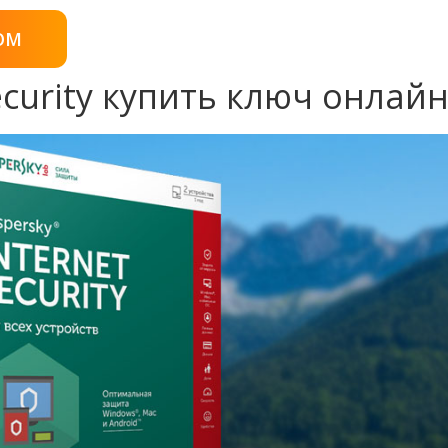
OM
ecurity купить ключ онлай