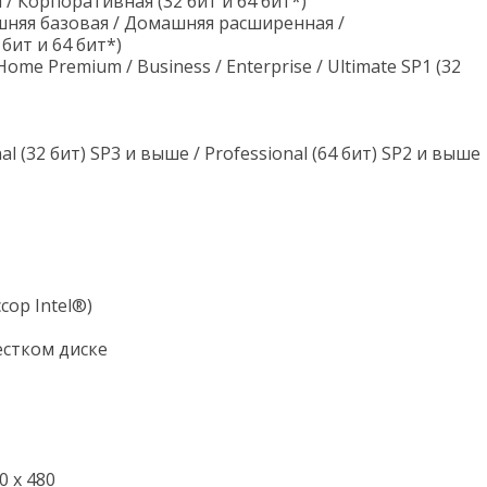
/ Корпоративная (32 бит и 64 бит*)
шняя базовая / Домашняя расширенная /
бит и 64 бит*)
ome Premium / Business / Enterprise / Ultimate SP1 (32
l (32 бит) SP3 и выше / Professional (64 бит) SP2 и выше
ссор Intel®)
естком диске
 х 480