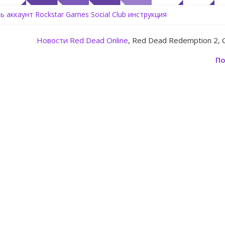
овление для GTA 5 Online The Kortz Center Heist
ь аккаунт Rockstar Games Social Club инструкция
tora машина из Японии для дрифта в GTA Online
Новости
Red Dead Online
, Red Dead Redemption 2, 
Center Heist — новое ограбление появится в GTA Online уже 14 и
: Rockstar запускает программу Fine Art Collector с наградами
По