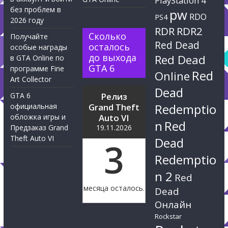
PlayStation 4
без проблем в
pw
RDO
PS4
2026 году
RDR
RDR2
Сколько
Получайте
Red Dead
осталось
особые награды
до выхода
Red Dead
в GTA Online по
GTA 6
программе Fine
Red
Online
Art Collector
Dead
GTA 6
Релиз
Redemptio
официальная
Grand Theft
обложка игры и
Auto VI
n
Red
Предзаказ Grand
19.11.2026
Theft Auto VI
Dead
3
Redemptio
n 2
Red
месяца осталось.
Dead
Онлайн
Rockstar