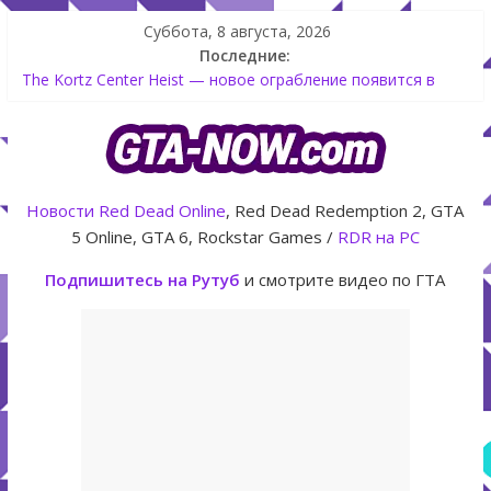
Суббота, 8 августа, 2026
Последние:
The Kortz Center Heist — новое ограбление появится в
GTA Online уже 14 июля
GTA Online: Rockstar запускает программу Fine Art Collector
с наградами
Летнее обновление для GTA 5 Online The Kortz Center Heist
Как создать аккаунт Rockstar Games Social Club инструкция
Новости
Red Dead Online
, Red Dead Redemption 2, GTA
Shitzu Keitora машина из Японии для дрифта в GTA Online
5 Online, GTA 6, Rockstar Games /
RDR на PC
Подпишитесь на Рутуб
и смотрите видео по ГТА