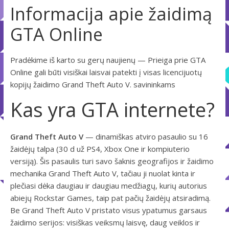
Informacija apie žaidimą
GTA Online
Pradėkime iš karto su gerų naujienų — Prieiga prie GTA
Online gali būti visiškai laisvai patekti į visas licencijuotų
kopijų žaidimo Grand Theft Auto V. savininkams
Kas yra GTA internete?
Grand Theft Auto V
— dinamiškas atviro pasaulio su 16
žaidėjų talpa (30 d už PS4, Xbox One ir kompiuterio
versiją). Šis pasaulis turi savo šaknis geografijos ir žaidimo
mechanika Grand Theft Auto V, tačiau ji nuolat kinta ir
plečiasi dėka daugiau ir daugiau medžiagų, kurių autorius
abiejų Rockstar Games, taip pat pačių žaidėjų atsiradimą.
Be Grand Theft Auto V pristato visus ypatumus garsaus
žaidimo serijos: visiškas veiksmų laisvę, daug veiklos ir