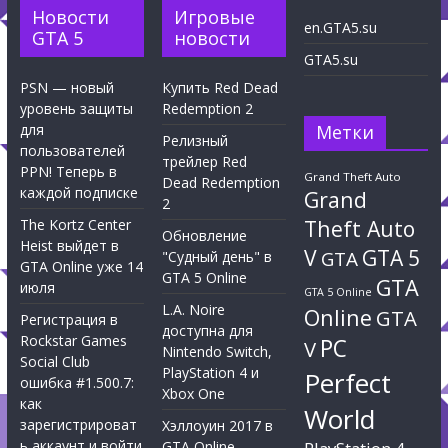
Новости
Игровые
en.GTA5.su
GTA 5
новости
GTA5.su
PSN — новый
Купить Red Dead
уровень защиты
Redemption 2
для
Метки
Релизный
пользователей
трейлер Red
PPN! Теперь в
Grand Theft Auto
Dead Redemption
каждой подписке
Grand
2
Theft Auto
The Kortz Center
Обновление
Heist выйдет в
V
GTA 5
GTA
"Судный день" в
GTA Online уже 14
GTA 5 Online
GTA
июля
GTA 5 Online
L.A. Noire
Online
GTA
Регистрация в
доступна для
Rockstar Games
PC
V
Nintendo Switch,
Social Club
PlayStation 4 и
Perfect
ошибка #1.500.7:
Xbox One
как
World
зарегистрироват
Хэллоуин 2017 в
ь аккаунт и войти
GTA Online