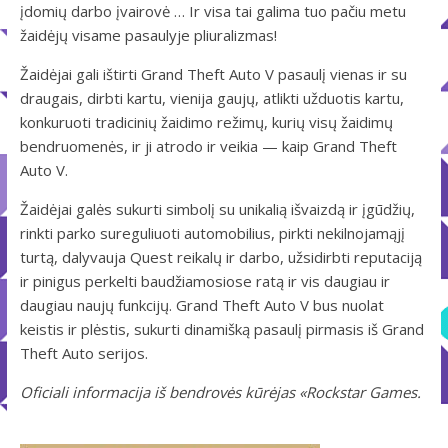
įdomių darbo įvairovė … Ir visa tai galima tuo pačiu metu
žaidėjų visame pasaulyje pliuralizmas!
Žaidėjai gali ištirti Grand Theft Auto V pasaulį vienas ir su
draugais, dirbti kartu, vienija gaujų, atlikti užduotis kartu,
konkuruoti tradicinių žaidimo režimų, kurių visų žaidimų
bendruomenės, ir ji atrodo ir veikia — kaip Grand Theft
Auto V.
Žaidėjai galės sukurti simbolį su unikalią išvaizdą ir įgūdžių,
rinkti parko sureguliuoti automobilius, pirkti nekilnojamąjį
turtą, dalyvauja Quest reikalų ir darbo, užsidirbti reputaciją
ir pinigus perkelti baudžiamosiose ratą ir vis daugiau ir
daugiau naujų funkcijų. Grand Theft Auto V bus nuolat
keistis ir plėstis, sukurti dinamišką pasaulį pirmasis iš Grand
Theft Auto serijos.
Oficiali informacija iš bendrovės kūrėjas «Rockstar Games.