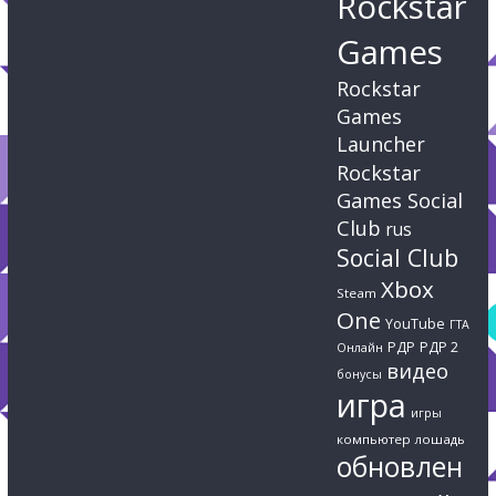
Rockstar
Games
Rockstar
Games
Launcher
Rockstar
Games Social
Club
rus
Social Club
Xbox
Steam
One
YouTube
ГТА
РДР
РДР 2
Онлайн
видео
бонусы
игра
игры
компьютер
лошадь
обновлен