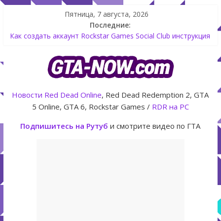
Пятница, 7 августа, 2026
Последние:
Летнее обновление для GTA 5 Online The Kortz Center Heist
Как создать аккаунт Rockstar Games Social Club инструкция
Shitzu Keitora машина из Японии для дрифта в GTA Online
The Kortz Center Heist — новое ограбление появится в
GTA Online уже 14 июля
GTA Online: Rockstar запускает программу Fine Art Collector
с наградами
Новости
Red Dead Online
, Red Dead Redemption 2, GTA
5 Online, GTA 6, Rockstar Games /
RDR на PC
Подпишитесь на Рутуб
и смотрите видео по ГТА