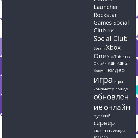
Launcher
Rockstar
Games Social
Club
rus
Social Club
Xbox
Steam
One
YouTube
ГТА
РДР
РДР 2
Онлайн
видео
бонусы
игра
игры
компьютер
лошадь
обновлен
ие
онлайн
русский
сервер
скачать
скидки
трейлер