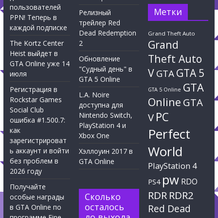
пользователей
Метки
Релизный
PPN! Теперь в
трейлер Red
каждой подписке
Dead Redemption
Grand Theft Auto
Grand
The Kortz Center
2
Heist выйдет в
Theft Auto
Обновление
GTA Online уже 14
"Судный день" в
V
GTA 5
GTA
июля
GTA 5 Online
GTA
Регистрация в
GTA 5 Online
L.A. Noire
Rockstar Games
Online
GTA
доступна для
Social Club
PC
Nintendo Switch,
V
ошибка #1.500.7:
PlayStation 4 и
Perfect
как
Xbox One
зарегистрироват
World
ь аккаунт и войти
Хэллоуин 2017 в
без проблем в
GTA Online
PlayStation 4
2026 году
pw
RDO
PS4
Получайте
RDR
RDR2
Сколько
особые награды
осталось
Red Dead
в GTA Online по
до выхода
программе Fine