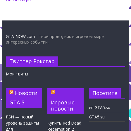
GTA-NOW.com
- твой проводник в игровом мире
интересных событий.
Твиттер Рокстар
Мои твиты
Новости
Посетите
GTA 5
Игровые
en.GTA5.su
новости
PSN — новый
GTA5.su
уровень защиты
Купить Red Dead
для
Redemption 2