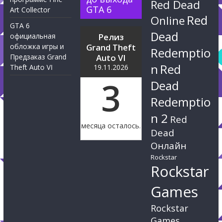
Red Dead
GTA 6
Art Collector
Red
Online
GTA 6
Dead
официальная
Релиз
обложка игры и
Grand Theft
Redemptio
Предзаказ Grand
Auto VI
n
Red
Theft Auto VI
19.11.2026
3
Dead
Redemptio
n 2
Red
месяца осталось.
Dead
Онлайн
Rockstar
Rockstar
Games
Rockstar
Games