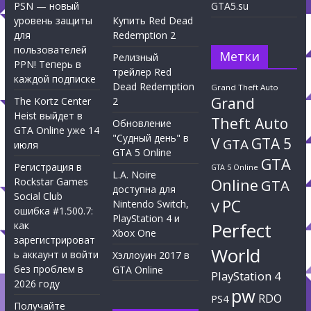
PSN — новый
GTA5.su
уровень защиты
Купить Red Dead
для
Redemption 2
пользователей
Метки
Релизный
PPN! Теперь в
трейлер Red
каждой подписке
Dead Redemption
Grand Theft Auto
Grand
The Kortz Center
2
Heist выйдет в
Theft Auto
Обновление
GTA Online уже 14
"Судный день" в
V
GTA 5
GTA
июля
GTA 5 Online
GTA
Регистрация в
GTA 5 Online
L.A. Noire
Rockstar Games
Online
GTA
доступна для
Social Club
PC
Nintendo Switch,
V
ошибка #1.500.7:
PlayStation 4 и
Perfect
как
Xbox One
зарегистрироват
World
ь аккаунт и войти
Хэллоуин 2017 в
без проблем в
GTA Online
PlayStation 4
2026 году
pw
RDO
PS4
Получайте