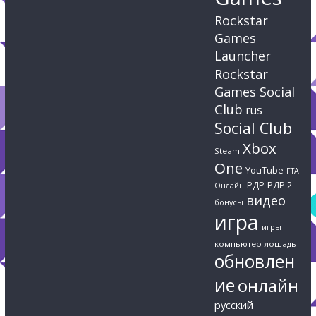
Rockstar
Games
Launcher
Rockstar
Games Social
Club
rus
Social Club
Xbox
Steam
One
YouTube
ГТА
РДР
РДР 2
Онлайн
видео
бонусы
игра
игры
компьютер
лошадь
обновлен
ие
онлайн
русский