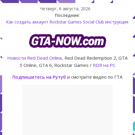
Четверг, 6 августа, 2026
Последние:
Как создать аккаунт Rockstar Games Social Club инструкция
Shitzu Keitora машина из Японии для дрифта в GTA Online
The Kortz Center Heist — новое ограбление появится в
GTA Online уже 14 июля
GTA Online: Rockstar запускает программу Fine Art Collector
с наградами
Новости
Red Dead Online
, Red Dead Redemption 2, GTA
Летнее обновление для GTA 5 Online The Kortz Center Heist
5 Online, GTA 6, Rockstar Games /
RDR на PC
Подпишитесь на Рутуб
и смотрите видео по ГТА