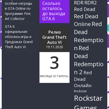
RDR
RDR2
Сколько
особые награды
осталось
Red Dead
в GTA Online по
до выхода
программе Fine
Red Dead
GTA 6
Art Collector
Red
Online
GTA 6
Dead
официальная
Релиз
обложка игры и
Grand Theft
Redemptio
Предзаказ Grand
Auto VI
n
Red
Theft Auto VI
19.11.2026
3
Dead
Redemptio
n 2
Red
месяца осталось.
Dead
Онлайн
Rockstar
Rockstar
Games