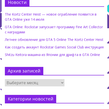
Новости
The Kortz Center Heist — новое ограбление появится в
GTA Online уже 14 июля
GTA Online: Rockstar запускает программу Fine Art Collector
с наградами
Летнее обновление для GTA 5 Online The Kortz Center Heist
Как создать аккаунт Rockstar Games Social Club инструкция
Shitzu Keitora машина из Японии для дрифта в GTA Online
Архив записей
Категории новостей