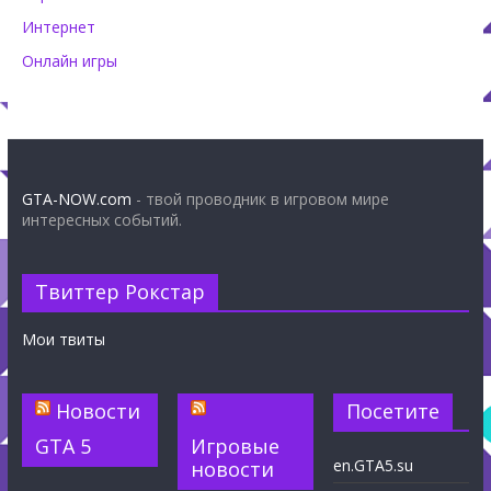
Интернет
Онлайн игры
GTA-NOW.com
- твой проводник в игровом мире
интересных событий.
Твиттер Рокстар
Мои твиты
Новости
Посетите
GTA 5
Игровые
en.GTA5.su
новости