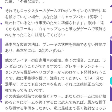
た後、「不審な選手。」
それでもロックスターのゲームGTAオンラインでの警告に耳
を傾​​けていない場合、あなたは「キャップバカ»（劣等生）
報われているという事実のために準備されます。原則:.「遠
くから見フール」、白キャップもっと誰もがゲームで装飾さ
れなかったことに注意してください
基本的な製造方法は、プレーヤの状態を信頼できない性能で
あり、基本的には、2点のいずれか
他のプレイヤーの自家用車の破壊。多くの場合、これは、ラ
ンダムに行うことができますので、グレネードランチャー、
タンクから撮影やヘリコプターからのロケット発射を行うこ
とで、敵に手榴弾を投げ、注意してください。 GTA十分な
選手が、どこでも自分の車を広め、それは道徳的正当化の一
種であってもよいです。
その実施の段階での使命とアウト。あなたのチームは失い始
めるときにゲームを終了するには恋人であれば、愚かな帽子
を取得する準備をしなさい。私は最後まで長く複雑なミッシ