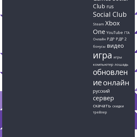
Club
rus
Social Club
Xbox
Steam
One
YouTube
ГТА
РДР
РДР 2
Онлайн
видео
бонусы
игра
игры
компьютер
лошадь
обновлен
ие
онлайн
русский
сервер
скачать
скидки
трейлер