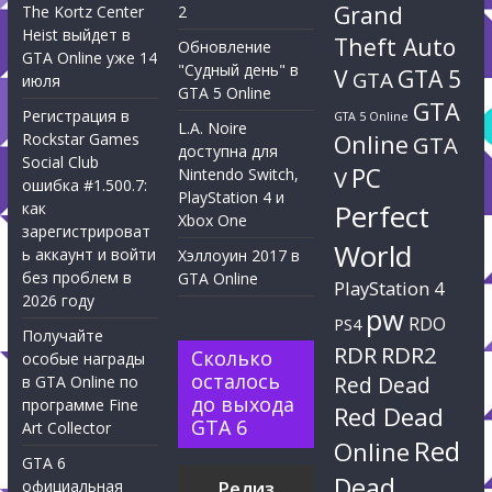
Grand
The Kortz Center
2
Heist выйдет в
Theft Auto
Обновление
GTA Online уже 14
"Судный день" в
V
GTA 5
GTA
июля
GTA 5 Online
GTA
Регистрация в
GTA 5 Online
L.A. Noire
Rockstar Games
Online
GTA
доступна для
Social Club
PC
Nintendo Switch,
V
ошибка #1.500.7:
PlayStation 4 и
Perfect
как
Xbox One
зарегистрироват
World
ь аккаунт и войти
Хэллоуин 2017 в
без проблем в
GTA Online
PlayStation 4
2026 году
pw
RDO
PS4
Получайте
RDR
RDR2
Сколько
особые награды
осталось
Red Dead
в GTA Online по
до выхода
программе Fine
Red Dead
GTA 6
Art Collector
Red
Online
GTA 6
Dead
официальная
Релиз