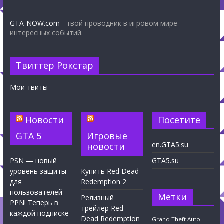
GTA-NOW.com
- твой проводник в игровом мире
интересных событий.
Твиттер Рокстар
Мои твиты
Новости
Посетите
GTA 5
Игровые
en.GTA5.su
новости
PSN — новый
GTA5.su
уровень защиты
Купить Red Dead
для
Redemption 2
пользователей
Метки
Релизный
PPN! Теперь в
трейлер Red
каждой подписке
Dead Redemption
Grand Theft Auto