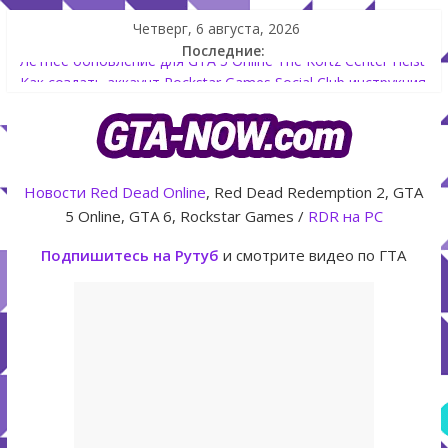
Четверг, 6 августа, 2026
Последние:
Летнее обновление для GTA 5 Online The Kortz Center Heist
Как создать аккаунт Rockstar Games Social Club инструкция
Shitzu Keitora машина из Японии для дрифта в GTA Online
The Kortz Center Heist — новое ограбление появится в
GTA Online уже 14 июля
GTA Online: Rockstar запускает программу Fine Art Collector
Новости
Red Dead Online
, Red Dead Redemption 2, GTA
с наградами
5 Online, GTA 6, Rockstar Games /
RDR на PC
Подпишитесь на Рутуб
и смотрите видео по ГТА