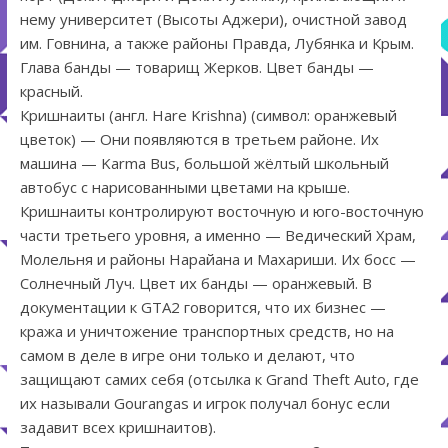
нему университет (Высоты Аджери), очистной завод
им. Говнина, а также районы Правда, Лубянка и Крым.
Глава банды — товарищ Жерков. Цвет банды —
красный.
Кришнаиты (англ. Hare Krishna) (символ: оранжевый
цветок) — Они появляются в третьем районе. Их
машина — Karma Bus, большой жёлтый школьный
автобус с нарисованными цветами на крыше.
Кришнаиты контролируют восточную и юго-восточную
части третьего уровня, а именно — Ведический Храм,
Молельня и районы Нарайана и Махариши. Их босс —
Солнечный Луч. Цвет их банды — оранжевый. В
документации к GTA2 говорится, что их бизнес —
кража и уничтожение транспортных средств, но на
самом в деле в игре они только и делают, что
защищают самих себя (отсылка к Grand Theft Auto, где
их называли Gourangas и игрок получал бонус если
задавит всех кришнаитов).