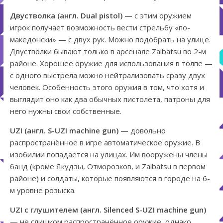
Двустволка (англ. Dual pistol)
— с этим оружием
игрок получает возможность вести стрельбу «по-
македонски» — с двух рук. Можно подобрать на улице.
Двустволки бывают только в арсенале Zaibatsu во 2-м
районе. Хорошее оружие для использования в толпе —
с одного выстрела можно нейтрализовать сразу двух
человек. Особенность этого оружия в том, что хотя и
выглядит оно как два обычных пистолета, патроны для
него нужны свои собственные.
UZI (англ. S-UZI machine gun)
— довольно
распространённое в игре автоматическое оружие. В
изобилии попадается на улицах. Им вооружены члены
банд (кроме Якудзы, Отморозков, и Zaibatsu в первом
районе) и солдаты, которые появляются в городе на 6-
м уровне розыска.
UZI с глушителем (англ. Silenced S-UZI machine gun)
— не слишком распространённое оружие, однако