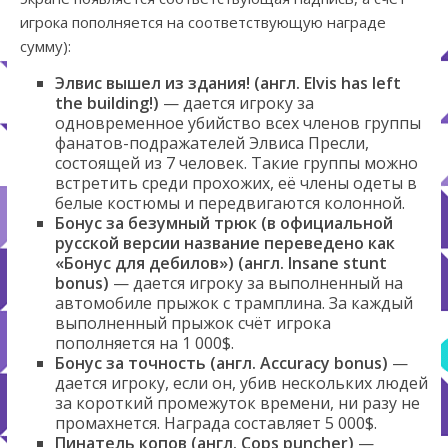
игрока пополняется на соответствующую награде
сумму):
Элвис вышел из здания! (англ. Elvis has left
the building!)
— дается игроку за
одновременное убийство всех членов группы
фанатов-подражателей Элвиса Пресли,
состоящей из 7 человек. Такие группы можно
встретить среди прохожих, её члены одеты в
белые костюмы и передвигаются колонной.
Бонус за безумный трюк (в официальной
русской версии название переведено как
«Бонус для дебилов») (англ. Insane stunt
bonus)
— дается игроку за выполненный на
автомобиле прыжок с трамплина. За каждый
выполненный прыжок счёт игрока
пополняется на 1 000$.
Бонус за точность (англ. Accuracy bonus)
—
дается игроку, если он, убив нескольких людей
за короткий промежуток времени, ни разу не
промахнется. Награда составляет 5 000$.
Пинатель копов (англ. Cops puncher)
—