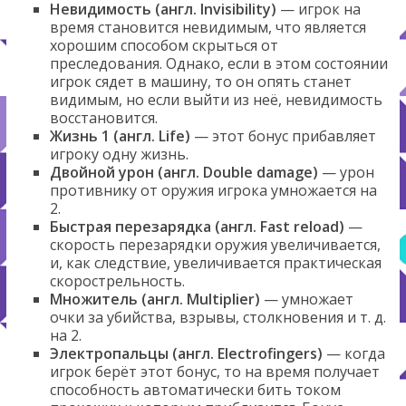
Невидимость (англ. Invisibility)
— игрок на
время становится невидимым, что является
хорошим способом скрыться от
преследования. Однако, если в этом состоянии
игрок сядет в машину, то он опять станет
видимым, но если выйти из неё, невидимость
восстановится.
Жизнь 1 (англ. Life)
— этот бонус прибавляет
игроку одну жизнь.
Двойной урон (англ. Double damage)
— урон
противнику от оружия игрока умножается на
2.
Быстрая перезарядка (англ. Fast reload)
—
скорость перезарядки оружия увеличивается,
и, как следствие, увеличивается практическая
скорострельность.
Множитель (англ. Multiplier)
— умножает
очки за убийства, взрывы, столкновения и т. д.
на 2.
Электропальцы (англ. Electrofingers)
— когда
игрок берёт этот бонус, то на время получает
способность автоматически бить током