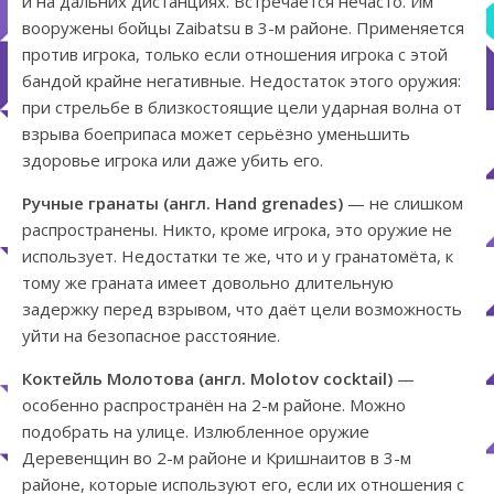
и на дальних дистанциях. Встречается нечасто. Им
вооружены бойцы Zaibatsu в 3-м районе. Применяется
против игрока, только если отношения игрока с этой
бандой крайне негативные. Недостаток этого оружия:
при стрельбе в близкостоящие цели ударная волна от
взрыва боеприпаса может серьёзно уменьшить
здоровье игрока или даже убить его.
Ручные гранаты (англ. Hand grenades)
— не слишком
распространены. Никто, кроме игрока, это оружие не
использует. Недостатки те же, что и у гранатомёта, к
тому же граната имеет довольно длительную
задержку перед взрывом, что даёт цели возможность
уйти на безопасное расстояние.
Коктейль Молотова (англ. Molotov cocktail)
—
особенно распространён на 2-м районе. Можно
подобрать на улице. Излюбленное оружие
Деревенщин во 2-м районе и Кришнаитов в 3-м
районе, которые используют его, если их отношения с