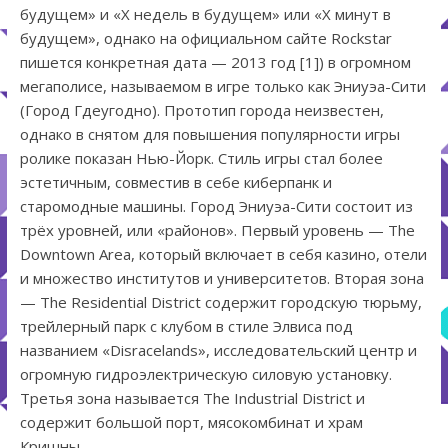
будущем» и «Х недель в будущем» или «Х минут в
будущем», однако на официальном сайте Rockstar
пишется конкретная дата — 2013 год [1]) в огромном
мегаполисе, называемом в игре только как Эниуэа-Сити
(Город Гдеугодно). Прототип города неизвестен,
однако в снятом для повышения популярности игры
ролике показан Нью-Йорк. Стиль игры стал более
эстетичным, совместив в себе киберпанк и
старомодные машины. Город Эниуэа-Сити состоит из
трёх уровней, или «районов». Первый уровень — The
Downtown Area, который включает в себя казино, отели
и множество институтов и университетов. Вторая зона
— The Residential District содержит городскую тюрьму,
трейлерный парк с клубом в стиле Элвиса под
названием «Disracelands», исследовательский центр и
огромную гидроэлектрическую силовую установку.
Третья зона называется The Industrial District и
содержит большой порт, мясокомбинат и храм
Кришны.