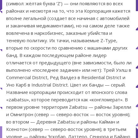
(символ: жёлтая буква ‘Z’) — они появляются во всех
районах и несмотря на то, что эта Корпорация кажется
вполне легальной (создает все начиная с автомобилей
и заканчивая медикаментами), но на самом деле также
вовлечена в наркобизнес, заказные убийства и
теневую политику. Их тачки, называемые Z-Type,
вторые по скорости по сравнению с машинами других
банд. В каждом последующем районе лидер
отличается от предыдущего (вне зависимости, было ли
выполнено «последнее задание» или нет): Трей Уэлш в
Commercial District, Ред Валдез в Residential District и
Уно Карб в Industrial District. Цвет их банды — серый.
Название корпорации происходит от японского слова
«zaibatsu», которое переводится как «конгломерат». В
первом уровне территория Zaibatsu — районы Зарелли
и Омнитрон (север — северо-восток — восток уровня);
во втором — Деревня Zaibatsu и районы Кайман и
Ксенотон (север — северо-восток уровня); в третьем
уровне — районы Эскобар, Латтеро, Сеннора и Байано