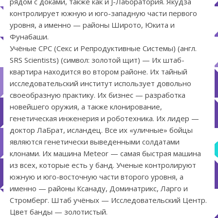
рядом с доками, также как и J-Лаборатория. Якудза
контролирует южную и юго-западную части первого
уровня, а именно — районы Широто, Юкита и
Фунабаши.
Учёные СРС (Секс и Репродуктивные Системы) (англ.
SRS Scientists) (символ: золотой щит) — Их штаб-
квартира находится во втором районе. Их тайный
исследовательский институт использует довольно
своеобразную практику. Их бизнес — разработка
новейшего оружия, а также клонирование,
генетическая инженерия и роботехника. Их лидер —
доктор ЛаБрат, исландец. Все их «уличные» бойцы
являются генетически выведенными солдатами
клонами. Их машина Meteor — самая быстрая машина
из всех, которые есть у банд. Ученые контролируют
южную и юго-восточную части второго уровня, а
именно — районы Ксанаду, Доминатрикс, Ларго и
Стромберг. Штаб учёных — Исследовательский Центр.
Цвет банды — золотистый.