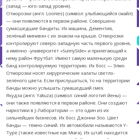
(запад — юго-запад уровня).
Отморозки (англ. Loonies) (символ: улыбающийся смайл)
— они появляются в первом районе. Совершено
сумасшедшие бандиты. Их машина, Дементия,
зелёный минивэн с их знаком на крыше. Отморозки
контролируют северо-западную часть первого уровня,
а именно -университет «SunnySide» и прилегающий к
нему район Фрутбат. Имеют самую маленькую среди
банд контролируемую территорию. Их босс — Элмо.
Отморозки носят хирургические халаты светло-
зелёного цвета. Если прислушаться, то на территории
банды можно услышать сумашедший смех.
Якудза (англ. Yakuza) (символ: синий логотип йены) —
они также появляются в первом районе. Они создают
наркотики в J-Лаборатории — это один из их
сильнейших бизнесов. Их босс Джонни Зоо. Цвет
банды — темно-синий. Их автомобили называются Y-
Type (также известные как Miara). Их штаб находится