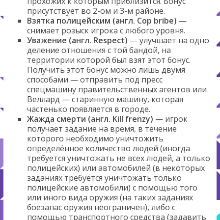
прохожих к которым приблизится. Бонус
присутствует во 2-ом и 3-м районе.
Взятка полицейским (англ. Cop bribe)
—
снимает розыск игрока с любого уровня.
Уважение (англ. Respect)
— улучшает на одно
деление отношения с той бандой, на
территории которой был взят этот бонус.
Получить этот бонус можно лишь двумя
способами — отправить под пресс
спецмашину правительственных агентов или
Веллард — старинную машину, которая
частенько появляется в городе.
Жажда смерти (англ. Kill frenzy)
— игрок
получает задание на время, в течение
которого необходимо уничтожить
определённое количество людей (иногда
требуется уничтожать не всех людей, а только
полицейских) или автомобилей (в некоторых
заданиях требуется уничтожать только
полицейские автомобили) с помощью того
или иного вида оружия (на таких заданиях
боезапас оружия неограничен), либо с
помощью транспортного средства (задавить