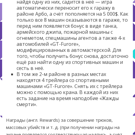
найдя одну из них, садится в неё — игра
автоматически переносит его к гаражу в
районе Арбо, а счёт пополняется на 5 000$. Как
только все 8 машин оказываются в гараже, то
перед ним появляется бонус в виде танка,
армейского джипа, пожарной машины с
огнеметом, спецмашины агентов а также 4-х
автомобилей «GT-Furore»,
модифицированных в автомастерской. Для
того, чтобы получить бонус снова, достаточно
ещё раз найти одну из спортивных машин и
сесть в неё.
В том же 2-м районе в разных местах
находятся 4 трейлера со спортивными
машинами «GT-Furore». Снять их с трейлера
можно с помощью крана. В каждой из них
есть задание на время наподобие «Жажды
смерти».
Награды (англ. Rewards) за совершение трюков,
массовых убийств и т. д. (при получении награды на
экране появляется соответствующая надпись, а счёт