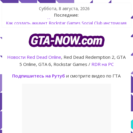
Суббота, 8 августа, 2026
Последние:
Летнее обновление для GTA 5 Online The Kortz Center Heist
Как создать аккаунт Rockstar Games Social Club инструкция
Shitzu Keitora машина из Японии для дрифта в GTA Online
The Kortz Center Heist — новое ограбление появится в
GTA Online уже 14 июля
GTA Online: Rockstar запускает программу Fine Art Collector
Новости
Red Dead Online
, Red Dead Redemption 2, GTA
с наградами
5 Online, GTA 6, Rockstar Games /
RDR на PC
Подпишитесь на Рутуб
и смотрите видео по ГТА