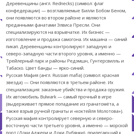
Деревенщины (англ. Rednecks) (символ: флаг
конфедерации) — возглавляемые Билли Бобом Беном,
они появляются во втором районе и являются
преданными фанатами Элвиса Пресли. Они
специализируются на взрывчатке. Их бизнес —
изготовление и продажа самогона. Их машина — синий
пикап. Деревенщины контролируют западную и
северо-западную части второго уровня, а именно —
Трейлерный парк и районы Редэмшн, Гунтерсвилль и
Табаско. Цвет банды — ярко-синий.
Русская Мафия (англ. Russian mafia) (символ: красная
звезда) — Они появляются в третьем районе. Их
специализация: заказные убийства и продажа оружия.
Их автомобиль Bulwark — самый прочный в игре
(выдерживает прямое попадание из гранатомёта, а
также взрыв ручной гранаты и «коктейля Молотова»).
Русская мафия контролирует северную и северо-
восточную части третьего уровня, а именно — морской
порт (Доки Аджери и Доки Лубянки), прилегающий к