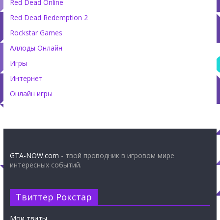
Red Dead Online
Red Dead Redemption 2
Rockstar Games
Аллоды Онлайн
Игры
Интернет
Онлайн игры
GTA-NOW.com
- твой проводник в игровом мире
интересных событий.
Твиттер Рокстар
Мои твиты