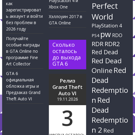
PlayStation 4 и
Perfect
как
Xbox One
зарегистрироват
World
ь аккаунт и войти
Хэллоуин 2017 в
без проблем в
GTA Online
PlayStation 4
2026 году
pw
RDO
PS4
Получайте
RDR
RDR2
Сколько
особые награды
осталось
Red Dead
в GTA Online по
до выхода
программе Fine
Red Dead
GTA 6
Art Collector
Red
Online
GTA 6
Dead
официальная
Релиз
обложка игры и
Grand Theft
Redemptio
Предзаказ Grand
Auto VI
n
Red
Theft Auto VI
19.11.2026
3
Dead
Redemptio
n 2
Red
месяца осталось.