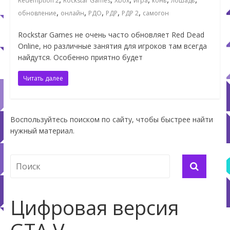
Redemption 2
Rockstar Games
Xbox
игра
конь
лошадь
,
,
,
,
,
обновление
онлайн
РДО
РДР
РДР 2
самогон
Rockstar Games не очень часто обновляет Red Dead
Online, но различные занятия для игроков там всегда
найдутся. Особенно приятно будет
Читать далее
Воспользуйтесь поиском по сайту, чтобы быстрее найти
нужный материал.
Цифровая версия