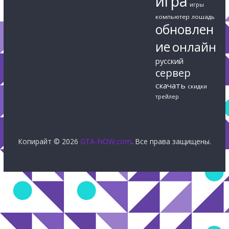
игра
игры
компьютер
лошадь
обновлен
ие
онлайн
русский
сервер
скачать
скидки
трейлер
Копирайт © 2026
GTA-NOW.com
. Все права защищены.