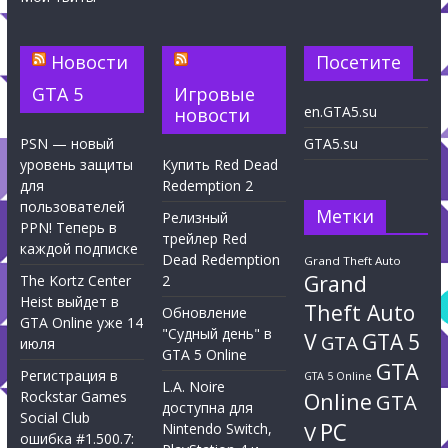
Новости
Посетите
GTA 5
Игровые
en.GTA5.su
новости
PSN — новый
GTA5.su
уровень защиты
Купить Red Dead
для
Redemption 2
пользователей
Метки
Релизный
PPN! Теперь в
трейлер Red
каждой подписке
Dead Redemption
Grand Theft Auto
Grand
The Kortz Center
2
Heist выйдет в
Theft Auto
Обновление
GTA Online уже 14
"Судный день" в
V
GTA 5
GTA
июля
GTA 5 Online
GTA
Регистрация в
GTA 5 Online
L.A. Noire
Rockstar Games
Online
GTA
доступна для
Social Club
PC
Nintendo Switch,
V
ошибка #1.500.7: