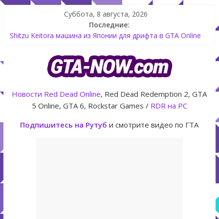
Суббота, 8 августа, 2026
Последние:
Как создать аккаунт Rockstar Games Social Club инструкция
Shitzu Keitora машина из Японии для дрифта в GTA Online
The Kortz Center Heist — новое ограбление появится в
GTA Online уже 14 июля
GTA Online: Rockstar запускает программу Fine Art Collector
с наградами
Летнее обновление для GTA 5 Online The Kortz Center Heist
Новости
Red Dead Online
, Red Dead Redemption 2, GTA
5 Online, GTA 6, Rockstar Games /
RDR на PC
Подпишитесь на Рутуб
и смотрите видео по ГТА