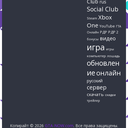
Club
rus
Social Club
Xbox
Steam
One
YouTube
ГТА
РДР
РДР 2
Онлайн
видео
бонусы
игра
игры
компьютер
лошадь
обновлен
ие
онлайн
русский
сервер
скачать
скидки
трейлер
Копирайт © 2026
GTA-NOW.com
. Все права защищены.