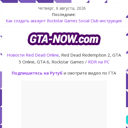
Четверг, 6 августа, 2026
Последние:
Как создать аккаунт Rockstar Games Social Club инструкция
Shitzu Keitora машина из Японии для дрифта в GTA Online
The Kortz Center Heist — новое ограбление появится в
GTA Online уже 14 июля
GTA Online: Rockstar запускает программу Fine Art Collector
с наградами
Новости
Red Dead Online
, Red Dead Redemption 2, GTA
Летнее обновление для GTA 5 Online The Kortz Center Heist
5 Online, GTA 6, Rockstar Games /
RDR на PC
Подпишитесь на Рутуб
и смотрите видео по ГТА