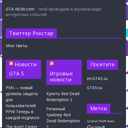
GTA-NOW.com
- твой проводник в игровом мире
интересных событий.
Твиттер Рокстар
Мои твиты
Новости
Посетите
GTA 5
Игровые
en.GTA5.su
новости
PSN — новый
GTA5.su
уровень защиты
Купить Red Dead
для
Redemption 2
пользователей
Метки
Релизный
PPN! Теперь в
трейлер Red
каждой подписке
Dead Redemption
Grand Theft Auto
Grand
The Kortz Center
2