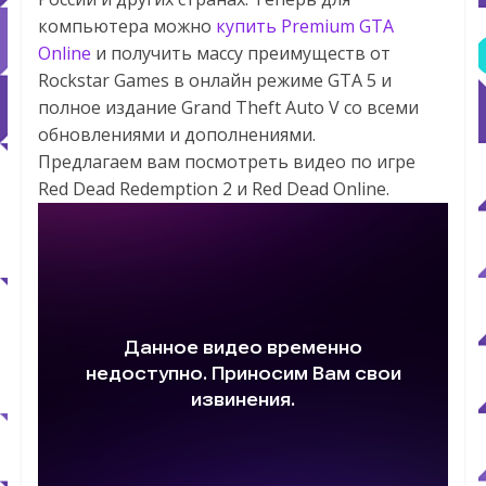
компьютера можно
купить Premium GTA
Online
и получить массу преимуществ от
Rockstar Games в онлайн режиме GTA 5 и
полное издание Grand Theft Auto V со всеми
обновлениями и дополнениями.
Предлагаем вам посмотреть видео по игре
Red Dead Redemption 2 и Red Dead Online.