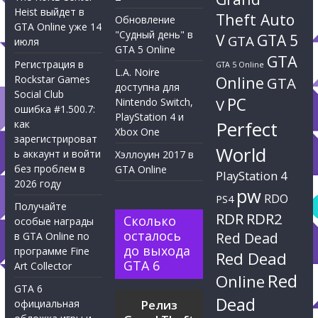
Heist выйдет в
Theft Auto
Обновление
GTA Online уже 14
"Судный день" в
V
GTA 5
GTA
июля
GTA 5 Online
GTA
Регистрация в
GTA 5 Online
L.A. Noire
Rockstar Games
Online
GTA
доступна для
Social Club
PC
Nintendo Switch,
V
ошибка #1.500.7:
PlayStation 4 и
Perfect
как
Xbox One
зарегистрироват
World
ь аккаунт и войти
Хэллоуин 2017 в
без проблем в
GTA Online
PlayStation 4
2026 году
pw
RDO
PS4
Получайте
RDR
RDR2
Сколько
особые награды
осталось
Red Dead
в GTA Online по
до выхода
программе Fine
Red Dead
GTA 6
Art Collector
Red
Online
GTA 6
Dead
официальная
Релиз