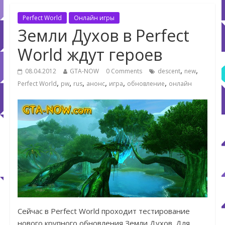
Perfect World
Онлайн игры
Земли Духов в Perfect
World ждут героев
,
,
08.04.2012
GTA-NOW
0 Comments
descent
new
,
,
,
,
,
,
Perfect World
pw
rus
анонс
игра
обновление
онлайн
Сейчас в Perfect World проходит тестирование
нового крупного обновления Земли Духов. Для